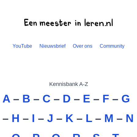
YouTube
Nieuwsbrief
Over ons
Community
Kennisbank A-Z
A
–
B
–
C
–
D
–
E
–
F
–
G
–
H
–
I
–
J
–
K
–
L
–
M
–
N