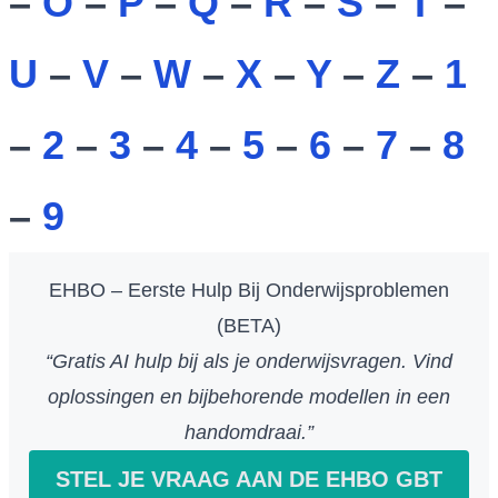
–
O
–
P
–
Q
–
R
–
S
–
T
–
U
–
V
–
W
–
X
–
Y
–
Z
–
1
–
2
–
3
–
4
–
5
–
6
–
7
–
8
–
9
EHBO – Eerste Hulp Bij Onderwijsproblemen
(BETA)
“Gratis AI hulp bij als je onderwijsvragen. Vind
oplossingen en bijbehorende modellen in een
handomdraai.”
STEL JE VRAAG AAN DE EHBO GBT