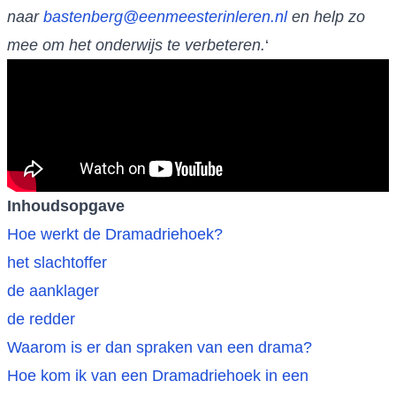
naar
bastenberg@eenmeesterinleren.nl
en help zo
mee om het onderwijs te verbeteren.
‘
Inhoudsopgave
Hoe werkt de Dramadriehoek?
het slachtoffer
de aanklager
de redder
Waarom is er dan spraken van een drama?
Hoe kom ik van een Dramadriehoek in een