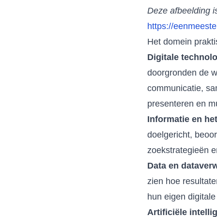
Deze afbeelding i
https://eenmeester
Het domein prakti
Digitale technol
doorgronden de we
communicatie, sam
presenteren en mu
Informatie en he
doelgericht, beoo
zoekstrategieën e
Data en dataverw
zien hoe resultat
hun eigen digitale
Artificiële intelli