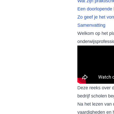
Wat zijn praktisc
Een doorlopende l
Zo geef je het vor
Samenvatting
Welkom op het pla
onderwijsprofessio
Deze reeks over d
bedrijf scholen be
Na het lezen van 
vaardigheden en h