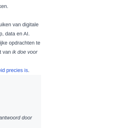
ken.
iken van digitale
, data en AI.
ijke opdrachten te
pt van
ik doe voor
id precies is
.
eantwoord door