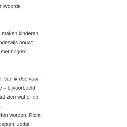
antwoorde
js maken kinderen
onderwijs bouwt
, met hogere
el: van
ik doe voor
e – bijvoorbeeld
aat zien wat er op
.
eten worden. Richt
cepten, zodat