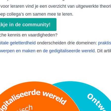
oor leraren vind je een overzicht van uitgewerkte theor
ep collega’s om samen mee te leren.
jkje in de community!
ische kennis en vaardigheden?
itale geletterdheid
onderscheiden drie domeinen:
prakti
twerpen en maken
en
de gedigitaliseerde wereld
. Dit art