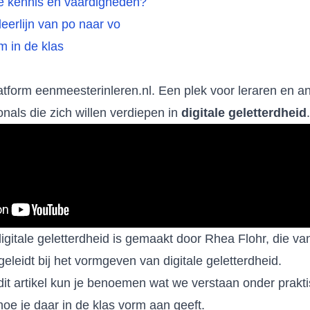
he kennis en vaardigheden?
eerlijn van po naar vo
m in de klas
tform eenmeesterinleren.nl. Een plek voor leraren en a
nals die zich willen verdiepen in
digitale geletterdheid
.
igitale geletterdheid is gemaakt door Rhea Flohr, die va
geleidt bij het vormgeven van digitale geletterdheid.
dit artikel kun je benoemen wat we verstaan onder prakt
oe je daar in de klas vorm aan geeft.