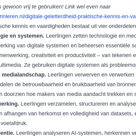
s gewoon vrij te gebruiken! Link wel even naar
inleren.nl/digitale-geletterdheid-praktische-kennis-en-v
sche kennis en vaardigheden bestaat uit vier onderdelen
ogie en systemen.
Leerlingen zetten technologie en med
rking van digitale systemen en beheersen essentiële s
enwerking, creativiteit en productiviteit – van tekenen 
ltimedia. Ze gebruiken digitale systemen als probleemo
t medialandschap.
Leerlingen verwerven en verwerken 
rdelen de betrouwbaarheid en bruikbaarheid van bronnen
n doorzien hoe makers van media aandacht trekken en s
erking.
Leerlingen verzamelen, structureren en analyse
en afhangen van herkomst en volledigheid van datasets, 
 voetafdruk.
gentie.
Leerlingen analyseren AI-systemen, herkennen 