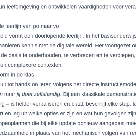
hun leefomgeving en ontwikkelen vaardigheden voor ver
e leerlijn van po naar vo
heid vormt een doorlopende leerlijn. In het basisonderwi
manieren kennis met de digitale wereld. Het voortgezet 
 de basis te onderhouden, te verbreden en te verdiepen
 en complexere contexten.
vorm in de klas
uit tot hands-on leren volgens het directe-instructiemod
en
naar
jij doet zelfstandig
. Bij een klassikale demonstrati
g – is helder verbaliseren cruciaal: beschrijf elke stap, l
 en leg uit welke opties er zijn en wat hun gevolgen zijn
appenplannen die bij elke update opnieuw aangepast mo
lfredzaamheid in plaats van het mechanisch volgen van re