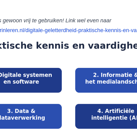
s gewoon vrij te gebruiken! Link wel even naar
inleren.nl/digitale-geletterdheid-praktische-kennis-en-v