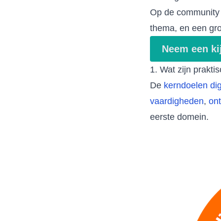
Op de community v
thema, en een gro
Neem een ki
1. Wat zijn prakt
De
kerndoelen dig
vaardigheden
,
on
eerste domein.