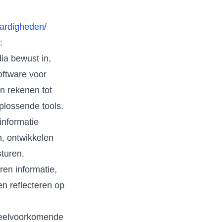
aardigheden/
:
ia bewust in,
oftware voor
en rekenen tot
plossende tools.
informatie
, ontwikkelen
turen.
ren informatie,
en reflecteren op
veelvoorkomende