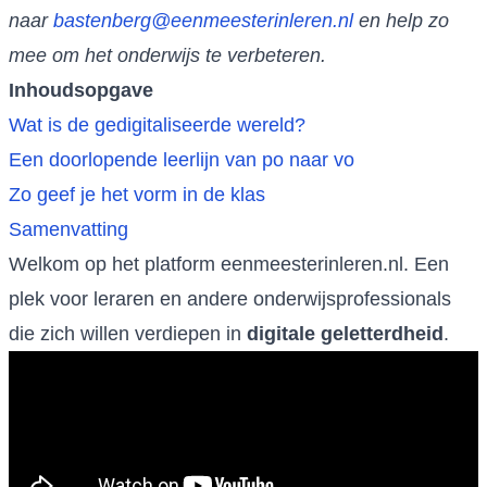
naar
bastenberg@eenmeesterinleren.nl
en help zo
mee om het onderwijs te verbeteren.
Inhoudsopgave
Wat is de gedigitaliseerde wereld?
Een doorlopende leerlijn van po naar vo
Zo geef je het vorm in de klas
Samenvatting
Welkom op het platform eenmeesterinleren.nl. Een
plek voor leraren en andere onderwijsprofessionals
die zich willen verdiepen in
digitale geletterdheid
.