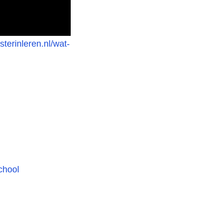
terinleren.nl/wat-
chool