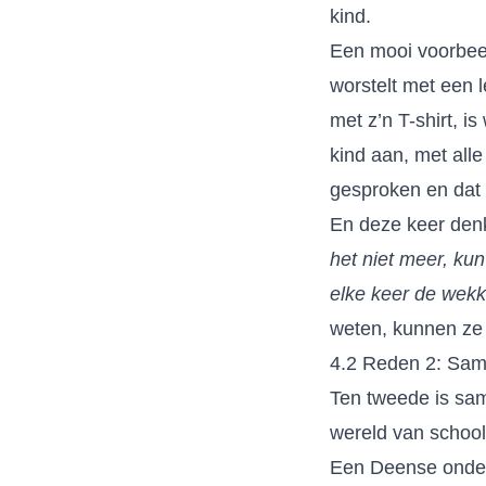
kind.
Een mooi voorbeeld
worstelt met een l
met z’n T-shirt, i
kind aan, met all
gesproken en dat v
En deze keer den
het niet meer, ku
elke keer de wekk
weten, kunnen ze
4.2 Reden 2: Sam
Ten tweede is sa
wereld van school
Een Deense onder