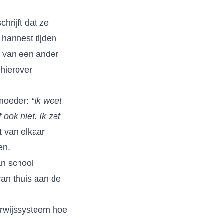
hrijft dat ze
j hannest tijden
ek van een ander
 hierover
 moeder:
“Ik weet
f ook niet. Ik zet
t van elkaar
en.
an school
an thuis aan de
erwijssysteem hoe