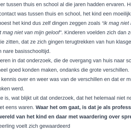
er tussen thuis en school al die jaren hadden ervaren. H
ntact was tussen thuis en school, het kind een moeilijke
oest het kind dus zelf dingen zeggen zoals
“ik mag nie
 mag niet van mijn geloof”
. Kinderen voelden zich dan z
ie zitten, dat ze zich gingen terugtrekken van hun klasg
 nare basisschooltijd.
eren in dat onderzoek, die de overgang van huis naar s
heel goed konden maken, ondanks die grote verschillen
r kennis over en weer was van de verschillen en dat er 
oken werd.
e is, wat blijkt uit dat onderzoek, dat het helemaal niet 
het eens waren.
Waar het om gaat, is dat je als professi
wereld van het kind en daar met waardering over spr
eerling voelt zich gewaardeerd