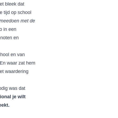
et bleek dat
 tijd op school
t meedoen met de
o in een
enoten en
chool en van
. En waar zat hem
met waardering
nodig was dat
onal je wilt
eekt.