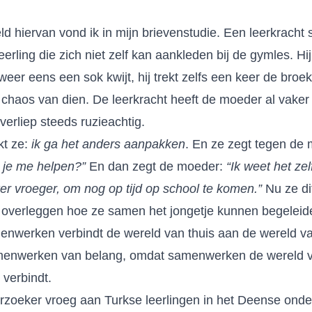
 hiervan vond ik in mijn brievenstudie. Een leerkracht sc
eerling die zich niet zelf kan aankleden bij de gymles. Hi
s weer eens een sok kwijt, hij trekt zelfs een keer de bro
e chaos van dien. De leerkracht heeft de moeder al vaker
erliep steeds ruzieachtig.
kt ze:
ik ga het anders aanpakken
. En ze zegt tegen de
n je me helpen?”
En dan zegt de moeder:
“Ik weet het zel
er vroeger, om nog op tijd op school te komen.”
Nu ze di
 overleggen hoe ze samen het jongetje kunnen begeleid
enwerken verbindt de wereld van thuis aan de wereld v
menwerken van belang, omdat samenwerken de wereld v
 verbindt.
zoeker vroeg aan Turkse leerlingen in het Deense ond