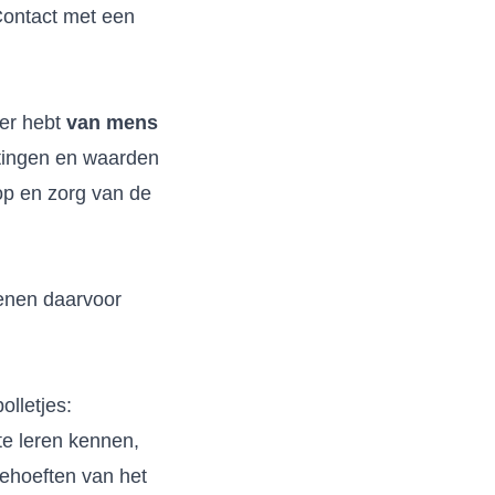
 Contact met een
der hebt
van mens
ttingen en waarden
op en zorg van de
denen daarvoor
olletjes:
te leren kennen,
behoeften van het