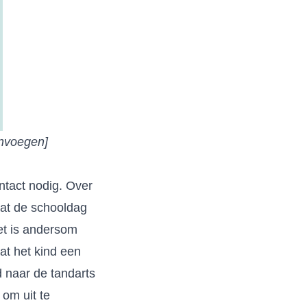
invoegen]
ntact nodig. Over
aat de schooldag
et is andersom
at het kind een
d naar de tandarts
 om uit te