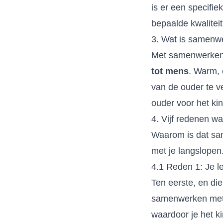
is er een specifi
bepaalde kwalitei
3. Wat is samenw
Met samenwerken b
tot mens
. Warm, 
van de ouder te v
ouder voor het k
4. Vijf redenen w
Waarom is dat sam
met je langslopen
4.1 Reden 1: Je l
Ten eerste, en die
samenwerken met o
waardoor je het ki