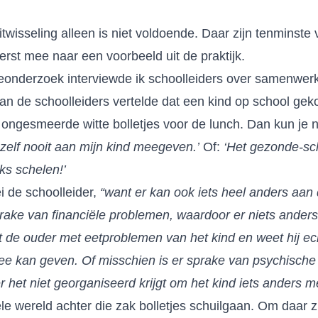
twisseling alleen is niet voldoende. Daar zijn tenminste v
erst mee naar een voorbeeld uit de praktijk.
eonderzoek interviewde ik schoolleiders over samenwer
an de schoolleiders vertelde dat een kind op school g
 ongesmeerde witte bolletjes voor de lunch. Dan kun je n
k zelf nooit aan mijn kind meegeven.’
Of:
‘Het gezonde-sc
ks schelen!’
ei de schoolleider,
“want er kan ook iets heel anders aan 
rake van financiële problemen, waardoor er niets anders 
t de ouder met eetproblemen van het kind en weet hij ec
mee kan geven. Of misschien is er sprake van psychisch
 het niet georganiseerd krijgt om het kind iets anders 
e wereld achter die zak bolletjes schuilgaan. Om daar zi