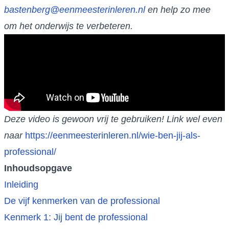
bastenberg@eenmeesterinleren.nl
en help zo mee
om het onderwijs te verbeteren.
Deze video is gewoon vrij te gebruiken! Link wel even
naar
https://eenmeesterinleren.nl/wie-ben-jij-als-
professional/
Inhoudsopgave
Inleiding
De vijf kenmerken van de professional
Kenmerk 1: Jij bent de professional